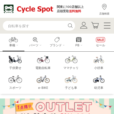
関東に100店舗以上
店頭受取
送料無料
店舗検索
車種
パーツ
ブランド
PB
セール
子供乗せ
電動自転車
ママチャリ
小径車
スポーツ
e-BIKE
子ども車
幼児車