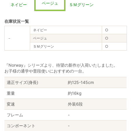
ベージュ
ネイビー
ＳＭグリーン
在庫状況一覧
ネイビー
○
－
ベージュ
○
ＳＭグリーン
○
『Norway』シリーズより、待望の新作が入荷いたしました。
お子様の通学や普段使いにおすすめの一台。
適正サイズ(身長)
約125-145cm
重量
約16kg
変速
外装6段
フレーム
-
コンポーネント
-