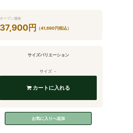
オープン価格
37,900
円
（
41,690
円
税込）
サイズバリエーション
サイズ －
カートに入れる
お気に入りへ追加