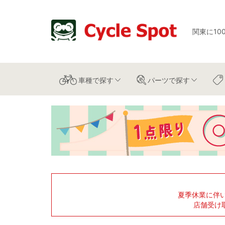
関東に10
車種
で探す
パーツ
で探す
夏季休業に伴
店舗受け