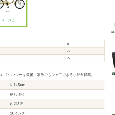
ベージュ
×
△
△
しにくいブレーキ装備。家族でもシェアできる小径自転車。
約145cm-
約18.1kg
内装3段
20インチ