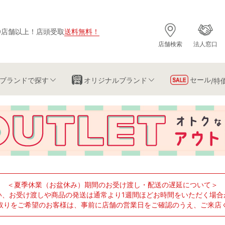
0店舗以上
！
店頭受取
送料無料
！
店舗検索
法人窓口
セール
ブランド
で探す
オリジナルブランド
/特
＜夏季休業（お盆休み）期間のお受け渡し・配送の遅延について＞
い、お受け渡しや商品の発送は通常より1週間ほどお時間をいただく場合
取りをご希望のお客様は、事前に店舗の営業日をご確認のうえ、ご来店