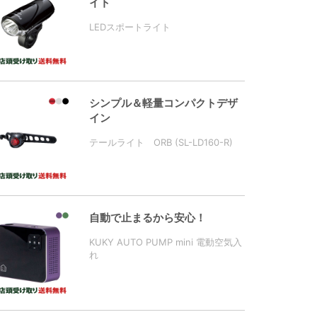
イト
LEDスポートライト
シンプル＆軽量コンパクトデザ
イン
テールライト ORB (SL-LD160-R)
自動で止まるから安心！
KUKY AUTO PUMP mini 電動空気入
れ