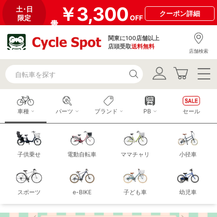
￥3,300
土･日
クーポン
詳細
限定
OFF
関東に100店舗以上
店頭受取
送料無料
店舗検索
車種
パーツ
ブランド
PB
セール
子供乗せ
電動自転車
ママチャリ
小径車
スポーツ
e-BIKE
子ども車
幼児車