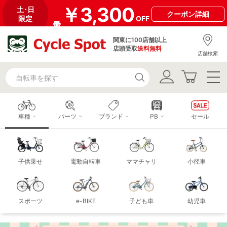
￥3,300
土･日
クーポン
詳細
限定
OFF
関東に100店舗以上
店頭受取
送料無料
店舗検索
車種
パーツ
ブランド
PB
セール
子供乗せ
電動自転車
ママチャリ
小径車
スポーツ
e-BIKE
子ども車
幼児車