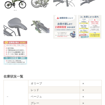
在庫状況一覧
オリーブ
×
レッド
×
－
ベージュ
×
グレー
×