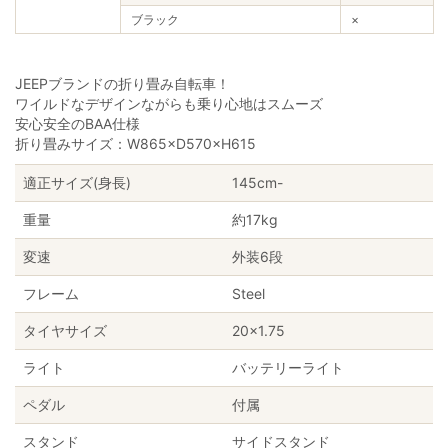
ブラック
×
JEEPブランドの折り畳み自転車！
ワイルドなデザインながらも乗り心地はスムーズ
安心安全のBAA仕様
折り畳みサイズ：W865×D570×H615
適正サイズ(身長)
145cm-
重量
約17kg
変速
外装6段
フレーム
Steel
タイヤサイズ
20×1.75
ライト
バッテリーライト
ペダル
付属
スタンド
サイドスタンド