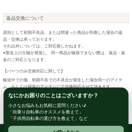
返品交換について
原則として初期不良品、または間違った商品が到着した場合の返
品・交換は承っております。
それ以外については、ご対応致しかねます。
※製造上の欠陥が発覚し、同一商品が確保できない際は、返品・返
金のご対応となります。
【パーツのみ交換対応に関して】
輸送中での傷、初期不良での不具合が発生した場合同一のアイテ
ム、もしくは同等のアイテムにて交換対応させて頂きます。
その場合該当部品を着払いにて返送して頂く必要が御座いますので
なにかお困りのことはございますか？
予めご了承ください。
小さなお悩みもお気軽に質問ください♪
「街乗り自転車のオススメを教えて」
「子供用自転車の選び方を教えて」など