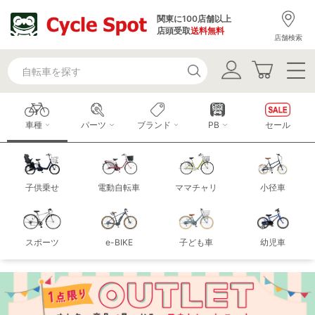
関東に100店舗以上
店頭受取
送料無料
店舗検索
車種
パーツ
ブランド
PB
セール
子供乗せ
電動自転車
ママチャリ
小径車
スポーツ
e-BIKE
子ども車
幼児車