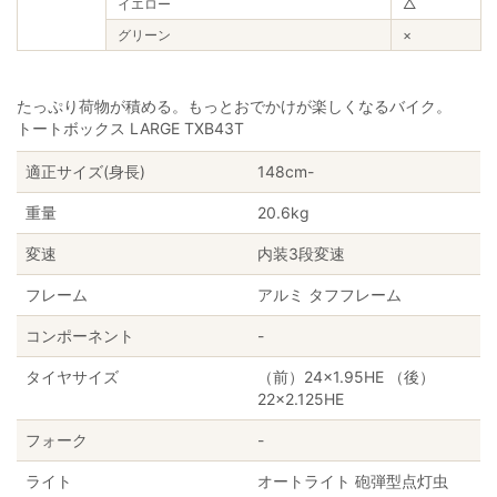
イエロー
△
グリーン
×
たっぷり荷物が積める。もっとおでかけが楽しくなるバイク。
トートボックス LARGE TXB43T
適正サイズ(身長)
148cm-
重量
20.6kg
変速
内装3段変速
フレーム
アルミ タフフレーム
コンポーネント
-
タイヤサイズ
（前）24×1.95HE （後）
22×2.125HE
フォーク
-
ライト
オートライト 砲弾型点灯虫