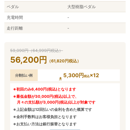
ペダル
大型樹脂ペダル
充電時間
-
走行距離
-
59,090
円
（
64,999
円
税込）
56,200
円
（
61,820
円
税込）
5,300円
×12
分割払い例
税込
※初回のみ6,400円(税込)となります
※最低金額が30,000円(税込)以上で、
月々の支払額が3,000円(税込)以上が対象です
※上記金額は12回払いの金利を含めた概算です
※金利手数料はお客様負担となります
※お支払い方法は銀行振替となります