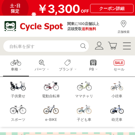
￥3,300
土･日
クーポン
詳細
限定
OFF
関東に100店舗以上
店頭受取
送料無料
店舗検索
車種
パーツ
ブランド
PB
セール
子供乗せ
電動自転車
ママチャリ
小径車
スポーツ
e-BIKE
子ども車
幼児車