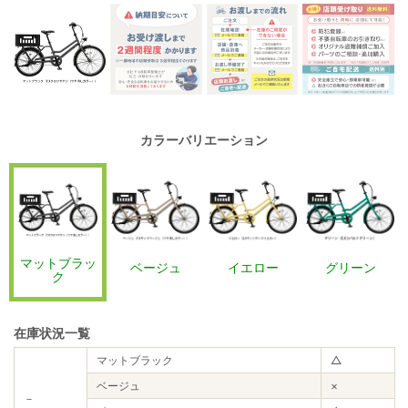
カラーバリエーション
マットブラッ
ベージュ
イエロー
グリーン
ク
在庫状況一覧
マットブラック
△
ベージュ
×
－