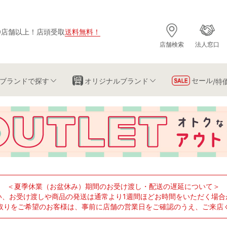
0店舗以上
！
店頭受取
送料無料
！
店舗検索
法人窓口
セール
ブランド
で探す
オリジナルブランド
/特
＜夏季休業（お盆休み）期間のお受け渡し・配送の遅延について＞
い、お受け渡しや商品の発送は通常より1週間ほどお時間をいただく場合
取りをご希望のお客様は、事前に店舗の営業日をご確認のうえ、ご来店