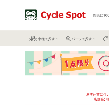
関東に10
車種
で探す
パーツ
で探す
夏季休業に伴
店舗受け