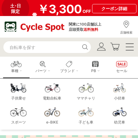
￥3,300
土･日
クーポン
詳細
限定
OFF
関東に100店舗以上
店頭受取
送料無料
店舗検索
車種
パーツ
ブランド
PB
セール
子供乗せ
電動自転車
ママチャリ
小径車
スポーツ
e-BIKE
子ども車
幼児車