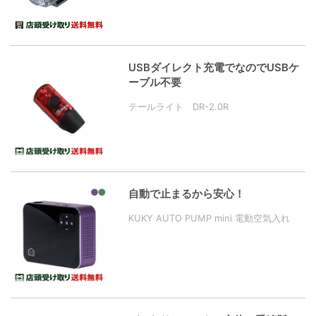
USBダイレクト充電でなのでUSBケ
ーブル不要
テールライト DR-2.0R
自動で止まるから安心！
KUKY AUTO PUMP mini 電動空気入れ