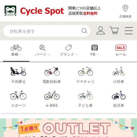
関東に100店舗以上
店頭受取
送料無料
店舗検索
車種
パーツ
ブランド
PB
セール
子供乗せ
電動自転車
ママチャリ
小径車
スポーツ
e-BIKE
子ども車
幼児車