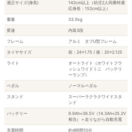
適正サイズ(身長)
142cm以上（幼児2人同乗時適
応身長：152cm以上）
重量
33.5kg
変速
内装3段
フレーム
アルミ タフU型フレーム
タイヤサイズ
前：24×1.75 / 後：20×2.125
ライト
オートライト（ホワイトフラ
ッシュワイドミニ バッテリ
ーランプ）
ペダル
ノーマルペダル
スタンド
スーパーラクラクワイドスタ
ンド
バッテリー
9.9Ah×36.5V（14.3Ah×25.2V
相当）＋走りながら自動充電
充電時間
約4時間10分