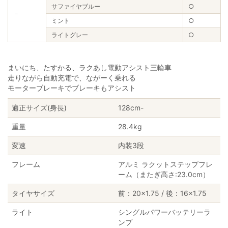
サファイヤブルー
○
－
ミント
○
ライトグレー
○
まいにち、たすかる、ラクあし電動アシスト三輪車
走りながら自動充電で、ながーく乗れる
モーターブレーキでブレーキもアシスト
適正サイズ(身長)
128cm-
重量
28.4kg
変速
内装3段
フレーム
アルミ ラクットステップフレ
ーム（またぎ高さ:23.0cm）
タイヤサイズ
前：20×1.75 / 後：16×1.75
ライト
シングルパワーバッテリーラ
ンプ