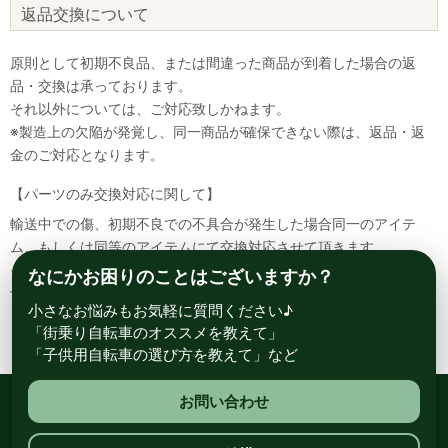
返品交換について
原則として初期不良品、または間違った商品が到着した場合の返
品・交換は承っております。
それ以外については、ご対応致しかねます。
※製造上の欠陥が発覚し、同一商品が確保できない際は、返品・返
金のご対応となります。
【パーツのみ交換対応に関して】
輸送中での傷、初期不良での不具合が発生した場合同一のアイテ
ム、もしくは同等のアイテムにて交換対応させて頂きます。
その場合該当部品を着払いにて返送して頂く必要が御座いますので
なにかお困りのことはございますか？
予めご了承ください。
小さなお悩みもお気軽に質問ください♪
「街乗り自転車のオススメを教えて」
「子供用自転車の選び方を教えて」など
お問い合わせ
総合自転車専門店 サイクルスポット ル・サイク