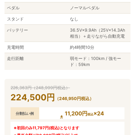
ペダル
ノーマルペダル
スタンド
なし
バッテリー
36.5V×9.9Ah（25V×14.3Ah
相当）＋走りながら自動充電
充電時間
約4時間10分
走行距離
弱モード：100km / 強モー
ド：59km
226,363
円
（
248,999
円
税込）
224,500
円
（
246,950
円
税込）
11,200円
×24
分割払い例
税込
※初回のみ11,797円(税込)となります