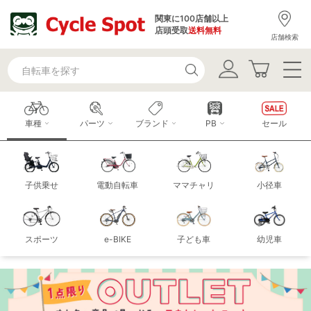
関東に100店舗以上
店頭受取
送料無料
店舗検索
車種
パーツ
ブランド
PB
セール
子供乗せ
電動自転車
ママチャリ
小径車
スポーツ
e-BIKE
子ども車
幼児車