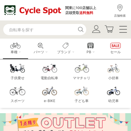
関東に100店舗以上
店頭受取
送料無料
店舗検索
車種
パーツ
ブランド
PB
セール
子供乗せ
電動自転車
ママチャリ
小径車
スポーツ
e-BIKE
子ども車
幼児車