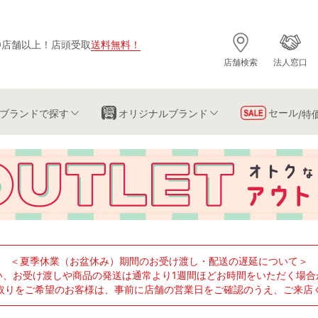
0店舗以上
！
店頭受取
送料無料
！
店舗検索
法人窓口
セール
ブランド
で探す
オリジナルブランド
/特
＜夏季休業（お盆休み）期間のお受け渡し・配送の遅延について＞
い、お受け渡しや商品の発送は通常より1週間ほどお時間をいただく場合
取りをご希望のお客様は、事前に店舗の営業日をご確認のうえ、ご来店