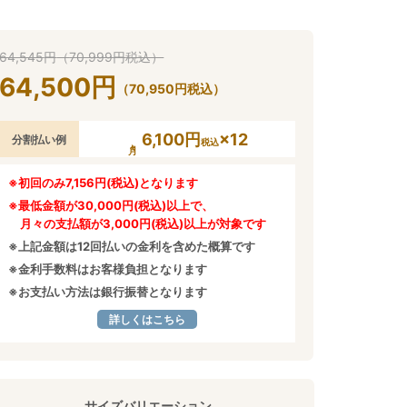
64,545
円
（
70,999
円
税込）
64,500
円
（
70,950
円
税込）
6,100円
×12
分割払い例
税込
※初回のみ7,156円(税込)となります
※最低金額が30,000円(税込)以上で、
月々の支払額が3,000円(税込)以上が対象です
※上記金額は12回払いの金利を含めた概算です
※金利手数料はお客様負担となります
※お支払い方法は銀行振替となります
詳しくはこちら
サイズバリエーション