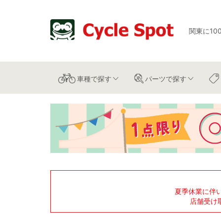
関東に10
車種
で探す
パーツ
で探す
夏季休業に伴
店舗受け