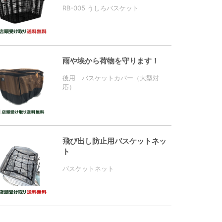
RB-005 うしろバスケット
雨や埃から荷物を守ります！
後用 バスケットカバー（大型対
応）
飛び出し防止用バスケットネッ
ト
バスケットネット