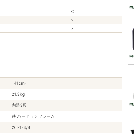
○
×
×
141cm-
21.3kg
内装3段
鉄 ハードランフレーム
26×1-3/8