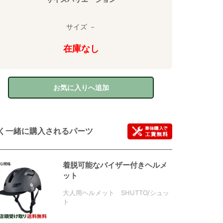
サイズ －
在庫なし
お気に入りへ追加
く一緒に購入されるパーツ
着脱可能なバイザー付きヘルメ
ット
大人用ヘルメット SHUTTO/シュッ
ト