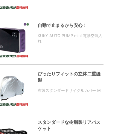
自動で止まるから安心！
KUKY AUTO PUMP mini 電動空気入
れ
ぴったりフィットの立体二重縫
製
布製スタンダードサイクルカバー M
スタンダードな樹脂製リアバス
ケット