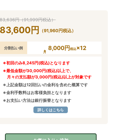
83,636
円
（
91,999
円
税込）
83,600
円
（
91,960
円
税込）
8,000円
×12
分割払い例
税込
※初回のみ8,245円(税込)となります
※最低金額が30,000円(税込)以上で、
月々の支払額が3,000円(税込)以上が対象です
※上記金額は12回払いの金利を含めた概算です
※金利手数料はお客様負担となります
※お支払い方法は銀行振替となります
詳しくはこちら