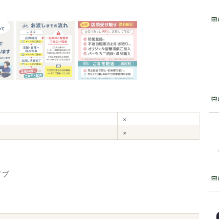
×
×
イブ