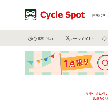
関東に10
車種
で探す
パーツ
で探す
夏季休業に伴
店舗受け