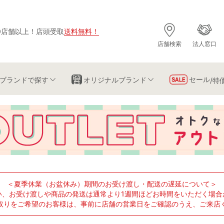
0店舗以上
！
店頭受取
送料無料
！
店舗検索
法人窓口
セール
ブランド
で探す
オリジナルブランド
/特
＜夏季休業（お盆休み）期間のお受け渡し・配送の遅延について＞
い、お受け渡しや商品の発送は通常より1週間ほどお時間をいただく場合
取りをご希望のお客様は、事前に店舗の営業日をご確認のうえ、ご来店