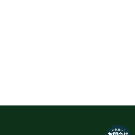
なにかお困りのことはございます
か？
小さなお悩みもお気軽に質問ください♪
「街乗り自転車のオススメを教えて」
「子供用自転車の選び方を教えて」など
お問い合わせ
いいえ、結構です