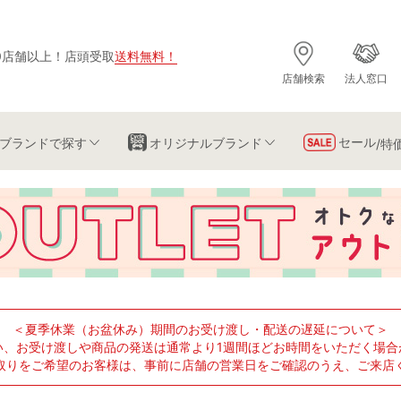
0店舗以上
！
店頭受取
送料無料
！
店舗検索
法人窓口
セール
ブランド
で探す
オリジナルブランド
/特
＜夏季休業（お盆休み）期間のお受け渡し・配送の遅延について＞
い、お受け渡しや商品の発送は通常より1週間ほどお時間をいただく場合
取りをご希望のお客様は、事前に店舗の営業日をご確認のうえ、ご来店