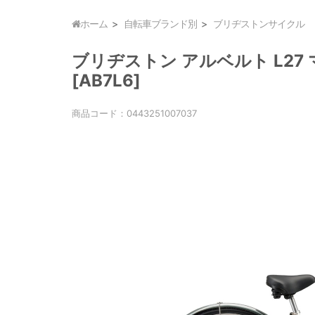
ホーム
自転車ブランド別
ブリヂストンサイクル
ブリヂストン アルベルト L27 
[AB7L6]
商品コード：
0443251007037