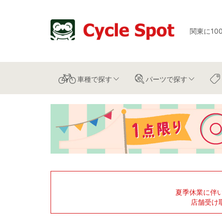
関東に10
車種
で探す
パーツ
で探す
夏季休業に伴
店舗受け