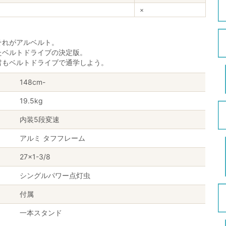
×
それがアルベルト。
たベルトドライブの決定版。
君もベルトドライブで通学しよう。
148cm-
19.5kg
内装5段変速
アルミ タフフレーム
27×1-3/8
シングルパワー点灯虫
付属
一本スタンド