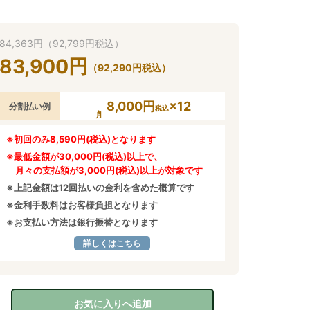
84,363
円
（
92,799
円
税込）
83,900
円
（
92,290
円
税込）
8,000円
×12
分割払い例
税込
※初回のみ8,590円(税込)となります
※最低金額が30,000円(税込)以上で、
月々の支払額が3,000円(税込)以上が対象です
※上記金額は12回払いの金利を含めた概算です
※金利手数料はお客様負担となります
※お支払い方法は銀行振替となります
詳しくはこちら
お気に入りへ追加