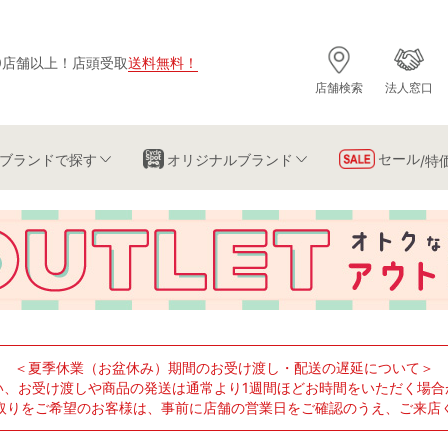
0店舗以上
！
店頭受取
送料無料
！
店舗検索
法人窓口
セール
ブランド
で探す
オリジナルブランド
/特
＜夏季休業（お盆休み）期間のお受け渡し・配送の遅延について＞
い、お受け渡しや商品の発送は通常より1週間ほどお時間をいただく場合
取りをご希望のお客様は、事前に店舗の営業日をご確認のうえ、ご来店