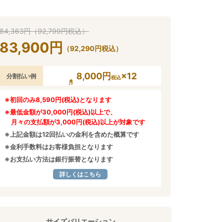
84,363
円
（
92,799
円
税込）
83,900
円
（
92,290
円
税込）
8,000円
×12
分割払い例
税込
※初回のみ8,590円(税込)となります
※最低金額が30,000円(税込)以上で、
月々の支払額が3,000円(税込)以上が対象です
※上記金額は12回払いの金利を含めた概算です
※金利手数料はお客様負担となります
※お支払い方法は銀行振替となります
詳しくはこちら
サイズバリエーション