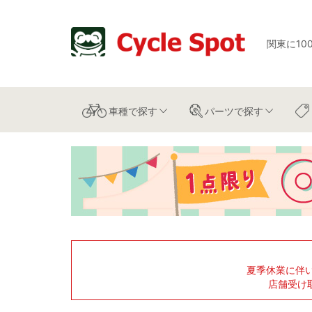
関東に10
車種
で探す
パーツ
で探す
夏季休業に伴
店舗受け