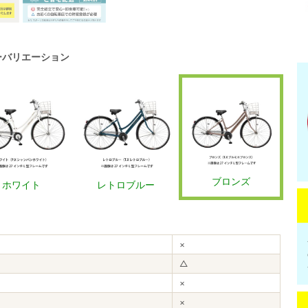
ーバリエーション
ブロンズ
ホワイト
レトロブルー
×
△
×
×