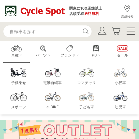
関東に100店舗以上
店頭受取
送料無料
店舗検索
車種
パーツ
ブランド
PB
セール
子供乗せ
電動自転車
ママチャリ
小径車
スポーツ
e-BIKE
子ども車
幼児車