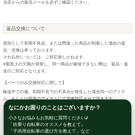
当店からの返信メールを必ずご確認ください。
返品交換について
原則として初期不良品、または間違った商品が到着した場合の返
品・交換は承っております。
それ以外については、ご対応致しかねます。
※製造上の欠陥が発覚し、同一商品が確保できない際は、返品・返
金のご対応となります。
【パーツのみ交換対応に関して】
輸送中での傷、初期不良での不具合が発生した場合同一のアイテ
ム、もしくは同等のアイテムにて交換対応させて頂きます。
その場合該当部品を着払いにて返送して頂く必要が御座いますので
なにかお困りのことはございますか？
予めご了承ください。
小さなお悩みもお気軽に質問ください♪
「街乗り自転車のオススメを教えて」
「子供用自転車の選び方を教えて」など