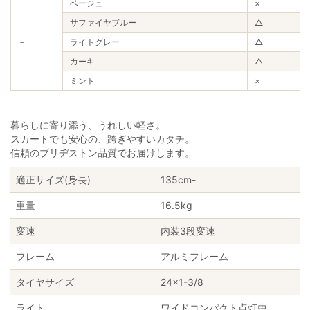
ベージュ
×
サファイヤブルー
△
－
ライトグレー
△
カーキ
△
ミント
×
暮らしに寄り添う、うれしい軽さ。
スカートでも安心の、跨ぎやすいカタチ。
信頼のブリヂストン品質でお届けします。
適正サイズ(身長)
135cm-
重量
16.5kg
変速
内装3段変速
フレーム
アルミフレーム
タイヤサイズ
24×1-3/8
ライト
ワイドコンパクト点灯虫