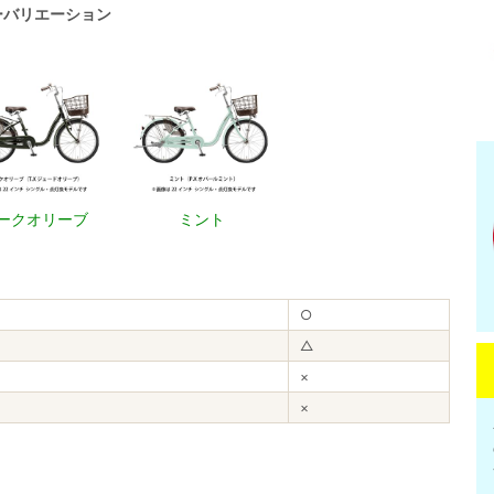
ーバリエーション
ークオリーブ
ミント
○
△
×
×