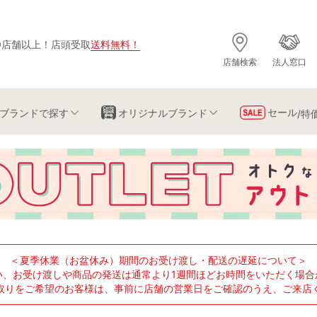
0店舗以上
！
店頭受取
送料無料
！
店舗検索
法人窓口
セール
ブランド
で探す
オリジナルブランド
/特
＜夏季休業（お盆休み）期間のお受け渡し・配送の遅延について＞
い、お受け渡しや商品の発送は通常より1週間ほどお時間をいただく場合
取りをご希望のお客様は、事前に店舗の営業日をご確認のうえ、ご来店