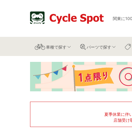
関東に10
車種
で探す
パーツ
で探す
夏季休業に伴
店舗受け