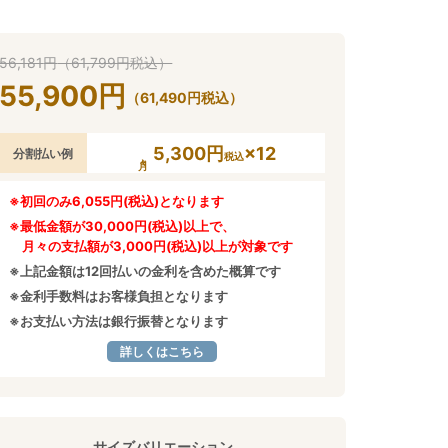
56,181
円
（
61,799
円
税込）
55,900
円
（
61,490
円
税込）
5,300円
×12
分割払い例
税込
※初回のみ6,055円(税込)となります
※最低金額が30,000円(税込)以上で、
月々の支払額が3,000円(税込)以上が対象です
※上記金額は12回払いの金利を含めた概算です
※金利手数料はお客様負担となります
※お支払い方法は銀行振替となります
詳しくはこちら
サイズバリエーション