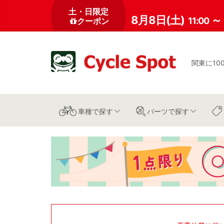
土・日限定
8月8日(土)
～
11:00
クーポン
関東に10
車種
で探す
パーツ
で探す