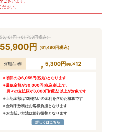
がございます。
ください。
56,181
円
（
61,799
円
税込）
55,900
円
（
61,490
円
税込）
5,300円
×12
分割払い例
税込
※初回のみ6,055円(税込)となります
※最低金額が30,000円(税込)以上で、
月々の支払額が3,000円(税込)以上が対象です
※上記金額は12回払いの金利を含めた概算です
※金利手数料はお客様負担となります
※お支払い方法は銀行振替となります
詳しくはこちら