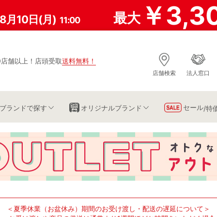
￥3,3
最大
8月10日(月)
11:00
0店舗以上
！
店頭受取
送料無料
！
店舗検索
法人窓口
セール
ブランド
で探す
オリジナルブランド
/特
＜夏季休業（お盆休み）期間のお受け渡し・配送の遅延について＞