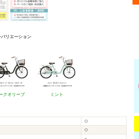
ーバリエーション
ークオリーブ
ミント
○
○
×