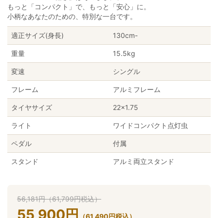
もっと「コンパクト」で、もっと「安心」に。
小柄なあなたのための、特別な一台です。
適正サイズ(身長)
130cm-
重量
15.5kg
変速
シングル
フレーム
アルミフレーム
タイヤサイズ
22×1.75
ライト
ワイドコンパクト点灯虫
ペダル
付属
スタンド
アルミ両立スタンド
56,181
円
（
61,799
円
税込）
55,900
円
（
61,490
円
税込）