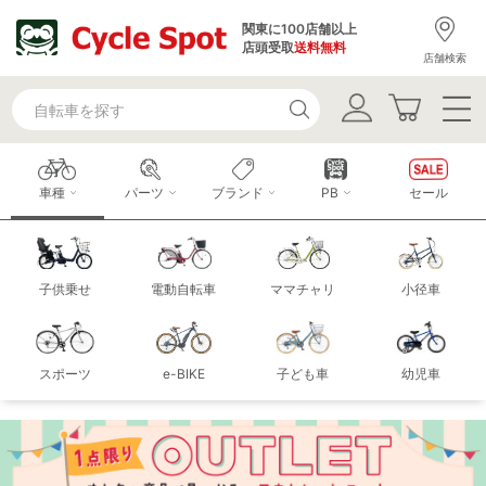
関東に100店舗以上
店頭受取
送料無料
店舗検索
車種
パーツ
ブランド
PB
セール
子供乗せ
電動自転車
ママチャリ
小径車
スポーツ
e-BIKE
子ども車
幼児車