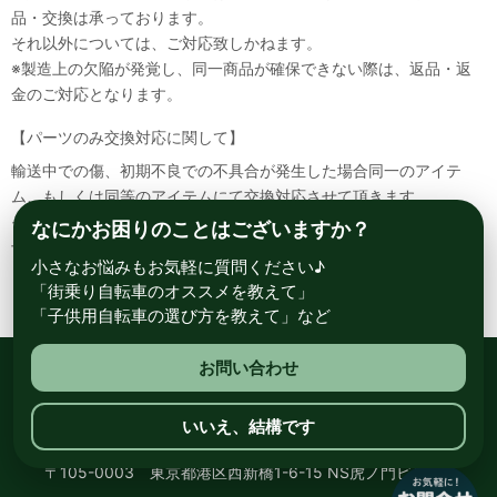
品・交換は承っております。
それ以外については、ご対応致しかねます。
※製造上の欠陥が発覚し、同一商品が確保できない際は、返品・返
金のご対応となります。
【パーツのみ交換対応に関して】
輸送中での傷、初期不良での不具合が発生した場合同一のアイテ
ム、もしくは同等のアイテムにて交換対応させて頂きます。
その場合該当部品を着払いにて返送して頂く必要が御座いますので
なにかお困りのことはございますか？
予めご了承ください。
小さなお悩みもお気軽に質問ください♪
「街乗り自転車のオススメを教えて」
「子供用自転車の選び方を教えて」など
お問い合わせ
総合自転車専門店 サイクルスポット ル・サイク
いいえ、結構です
〒105-0003 東京都港区西新橋1-6-15 NS虎ノ門ビル8階