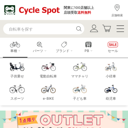
関東に100店舗以上
店頭受取
送料無料
店舗検索
車種
パーツ
ブランド
PB
セール
子供乗せ
電動自転車
ママチャリ
小径車
スポーツ
e-BIKE
子ども車
幼児車