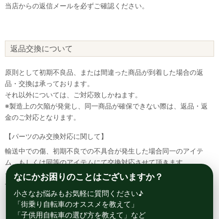
当店からの返信メールを必ずご確認ください。
返品交換について
原則として初期不良品、または間違った商品が到着した場合の返
品・交換は承っております。
それ以外については、ご対応致しかねます。
※製造上の欠陥が発覚し、同一商品が確保できない際は、返品・返
金のご対応となります。
【パーツのみ交換対応に関して】
輸送中での傷、初期不良での不具合が発生した場合同一のアイテ
ム、もしくは同等のアイテムにて交換対応させて頂きます。
その場合該当部品を着払いにて返送して頂く必要が御座いますので
なにかお困りのことはございますか？
予めご了承ください。
小さなお悩みもお気軽に質問ください♪
「街乗り自転車のオススメを教えて」
「子供用自転車の選び方を教えて」など