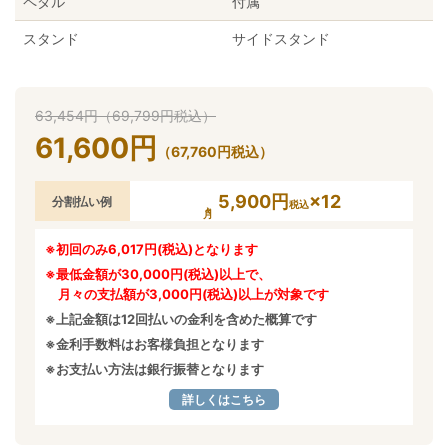
ペダル
付属
スタンド
サイドスタンド
63,454
円
（
69,799
円
税込）
61,600
円
（
67,760
円
税込）
5,900円
×12
分割払い例
税込
※初回のみ6,017円(税込)となります
※最低金額が30,000円(税込)以上で、
月々の支払額が3,000円(税込)以上が対象です
※上記金額は12回払いの金利を含めた概算です
※金利手数料はお客様負担となります
※お支払い方法は銀行振替となります
詳しくはこちら