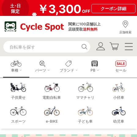
￥3,300
土･日
クーポン
詳細
限定
OFF
関東に100店舗以上
店頭受取
送料無料
店舗検索
車種
パーツ
ブランド
PB
セール
子供乗せ
電動自転車
ママチャリ
小径車
スポーツ
e-BIKE
子ども車
幼児車