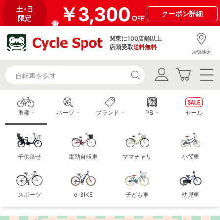
￥3,300
土･日
クーポン
詳細
限定
OFF
関東に100店舗以上
店頭受取
送料無料
店舗検索
車種
パーツ
ブランド
PB
セール
子供乗せ
電動自転車
ママチャリ
小径車
スポーツ
e-BIKE
子ども車
幼児車