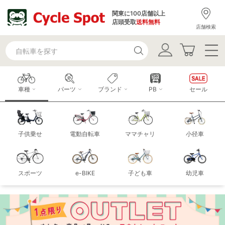
関東に100店舗以上
店頭受取
送料無料
店舗検索
車種
パーツ
ブランド
PB
セール
子供乗せ
電動自転車
ママチャリ
小径車
スポーツ
e-BIKE
子ども車
幼児車