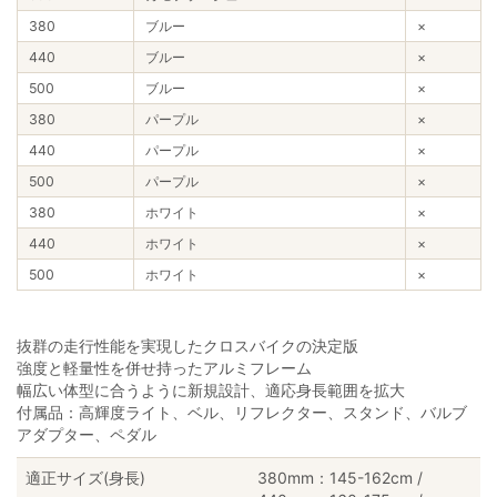
380
ブルー
×
440
ブルー
×
500
ブルー
×
380
パープル
×
440
パープル
×
500
パープル
×
380
ホワイト
×
440
ホワイト
×
500
ホワイト
×
抜群の走行性能を実現したクロスバイクの決定版
強度と軽量性を併せ持ったアルミフレーム
幅広い体型に合うように新規設計、適応身長範囲を拡大
付属品：高輝度ライト、ベル、リフレクター、スタンド、バルブ
アダプター、ペダル
適正サイズ(身長)
380mm：145-162cm /