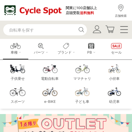
関東に100店舗以上
店頭受取
送料無料
店舗検索
車種
パーツ
ブランド
PB
セール
子供乗せ
電動自転車
ママチャリ
小径車
スポーツ
e-BIKE
子ども車
幼児車