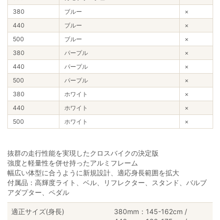
380
ブルー
×
440
ブルー
×
500
ブルー
×
380
パープル
×
440
パープル
×
500
パープル
×
380
ホワイト
×
440
ホワイト
×
500
ホワイト
×
抜群の走行性能を実現したクロスバイクの決定版
強度と軽量性を併せ持ったアルミフレーム
幅広い体型に合うように新規設計、適応身長範囲を拡大
付属品：高輝度ライト、ベル、リフレクター、スタンド、バルブ
アダプター、ペダル
適正サイズ(身長)
380mm：145-162cm /