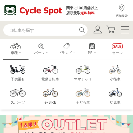
関東に100店舗以上
店頭受取
送料無料
店舗検索
車種
パーツ
ブランド
PB
セール
子供乗せ
電動自転車
ママチャリ
小径車
スポーツ
e-BIKE
子ども車
幼児車