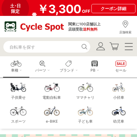
￥3,300
土･日
クーポン
詳細
限定
OFF
関東に100店舗以上
店頭受取
送料無料
店舗検索
車種
パーツ
ブランド
PB
セール
子供乗せ
電動自転車
ママチャリ
小径車
スポーツ
e-BIKE
子ども車
幼児車