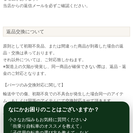
当店からの返信メールを必ずご確認ください。
返品交換について
原則として初期不良品、または間違った商品が到着した場合の返
品・交換は承っております。
それ以外については、ご対応致しかねます。
※製造上の欠陥が発覚し、同一商品が確保できない際は、返品・返
金のご対応となります。
【パーツのみ交換対応に関して】
輸送中での傷、初期不良での不具合が発生した場合同一のアイテ
ム、もしくは同等のアイテムにて交換対応させて頂きます。
その場合該当部品を着払いにて返送して頂く必要が御座いますので
なにかお困りのことはございますか？
予めご了承ください。
小さなお悩みもお気軽に質問ください♪
「街乗り自転車のオススメを教えて」
「子供用自転車の選び方を教えて」など