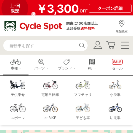
￥3,300
土･日
クーポン
詳細
限定
OFF
関東に100店舗以上
店頭受取
送料無料
店舗検索
車種
パーツ
ブランド
PB
セール
子供乗せ
電動自転車
ママチャリ
小径車
スポーツ
e-BIKE
子ども車
幼児車