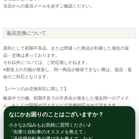
当店からの返信メールを必ずご確認ください。
返品交換について
原則として初期不良品、または間違った商品が到着した場合の返
品・交換は承っております。
それ以外については、ご対応致しかねます。
※製造上の欠陥が発覚し、同一商品が確保できない際は、返品・返
金のご対応となります。
【パーツのみ交換対応に関して】
輸送中での傷、初期不良での不具合が発生した場合同一のアイテ
ム、もしくは同等のアイテムにて交換対応させて頂きます。
その場合該当部品を着払いにて返送して頂く必要が御座いますので
なにかお困りのことはございますか？
予めご了承ください。
小さなお悩みもお気軽に質問ください♪
「街乗り自転車のオススメを教えて」
「子供用自転車の選び方を教えて」など