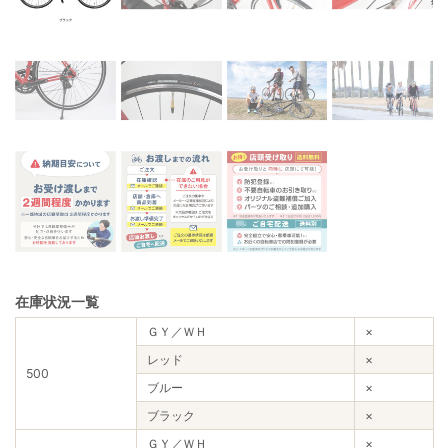
在庫状況一覧
ＧＹ／ＷＨ
×
レッド
×
500
ブルー
×
ブラック
×
ＧＹ／ＷＨ
×