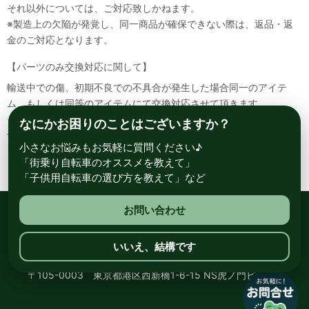
それ以外については、ご対応致しかねます。
※製造上の欠陥が発覚し、同一商品が確保できない際は、返品・返
金のご対応となります。
【パーツのみ交換対応に関して】
輸送中での傷、初期不良での不具合が発生した場合同一のアイテ
ム、もしくは同等のアイテムにて交換対応させて頂きます。
その場合該当部品を着払いにて返送して頂く必要が御座いますので
なにかお困りのことはございますか？
予めご了承ください。
小さなお悩みもお気軽に質問ください♪
「街乗り自転車のオススメを教えて」
「子供用自転車の選び方を教えて」など
お問い合わせ
総合自転車専門店 サイクルスポット ル・サイク
いいえ、結構です
〒105-0003 東京都港区西新橋1-6-15 NS虎ノ門ビル8階