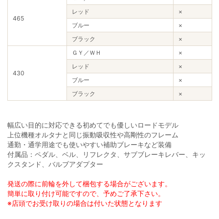
レッド
×
465
ブルー
×
ブラック
×
ＧＹ／ＷＨ
×
レッド
×
430
ブルー
×
ブラック
×
幅広い目的に対応できる初めてでも優しいロードモデル
上位機種オルタナと同じ振動吸収性や高剛性のフレーム
通勤・通学用途でも使いやすい補助ブレーキなど装備
付属品：ペダル、ベル、リフレクタ、サブブレーキレバー、キッ
クスタンド、バルブアダプター
発送の際に前輪を外して梱包する場合がございます。
簡単に取り付け可能ですので、予めご了承下さい。
※店頭でお受け取りの場合は付いた状態となります