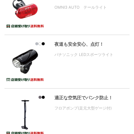
OMNI3 AUTO テールライト
夜道も安全安心、点灯！
パナソニック LEDスポーツライト
適正な空気圧でパンク防止！
フロアポンプ(足元大型ゲージ付)