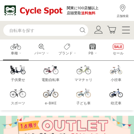
関東に100店舗以上
店頭受取
送料無料
店舗検索
車種
パーツ
ブランド
PB
セール
子供乗せ
電動自転車
ママチャリ
小径車
スポーツ
e-BIKE
子ども車
幼児車