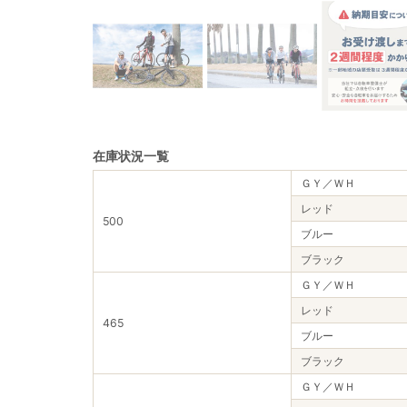
在庫状況一覧
ＧＹ／ＷＨ
レッド
500
ブルー
ブラック
ＧＹ／ＷＨ
レッド
465
ブルー
ブラック
ＧＹ／ＷＨ