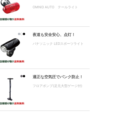
OMNI3 AUTO テールライト
夜道も安全安心、点灯！
パナソニック LEDスポーツライト
適正な空気圧でパンク防止！
フロアポンプ(足元大型ゲージ付)