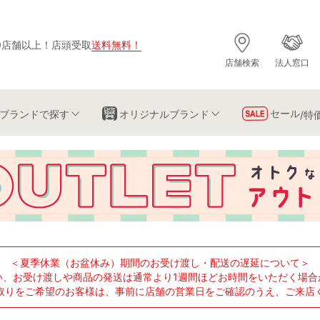
0店舗以上
！
店頭受取
送料無料
！
店舗検索
法人窓口
セール
ブランド
で探す
オリジナルブランド
/特
＜夏季休業（お盆休み）期間のお受け渡し・配送の遅延について＞
い、お受け渡しや商品の発送は通常より1週間ほどお時間をいただく場合
取りをご希望のお客様は、事前に店舗の営業日をご確認のうえ、ご来店