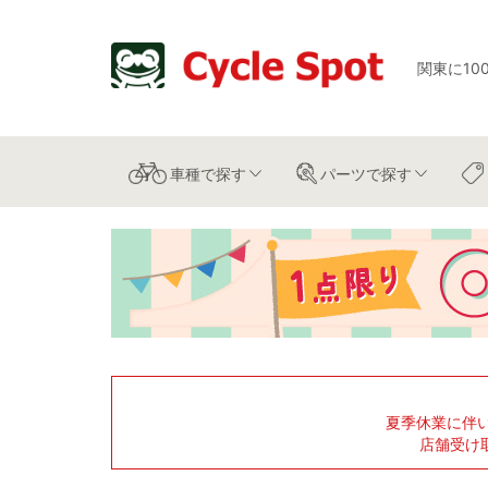
関東に10
車種
で探す
パーツ
で探す
夏季休業に伴
店舗受け