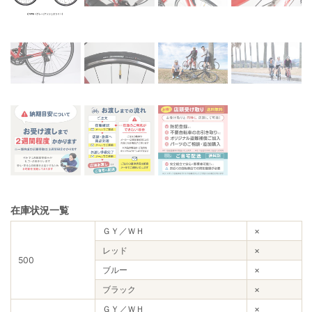
在庫状況一覧
ＧＹ／ＷＨ
×
レッド
×
500
ブルー
×
ブラック
×
ＧＹ／ＷＨ
×