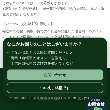
それ以外については、ご対応致しかねます。
※製造上の欠陥が発覚し、同一商品が確保できない際は、返品・返
金のご対応となります。
【パーツのみ交換対応に関して】
輸送中での傷、初期不良での不具合が発生した場合同一のアイテ
ム、もしくは同等のアイテムにて交換対応させて頂きます。
その場合該当部品を着払いにて返送して頂く必要が御座いますので
なにかお困りのことはございますか？
予めご了承ください。
小さなお悩みもお気軽に質問ください♪
「街乗り自転車のオススメを教えて」
「子供用自転車の選び方を教えて」など
お問い合わせ
総合自転車専門店 サイクルスポット ル・サイク
いいえ、結構です
〒105-0003 東京都港区西新橋1-6-15 NS虎ノ門ビル8階