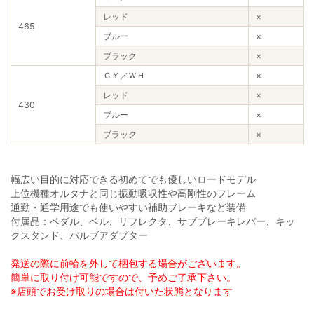
レッド
×
465
ブルー
×
ブラック
×
ＧＹ／ＷＨ
×
レッド
×
430
ブルー
×
ブラック
×
幅広い目的に対応できる初めてでも優しいロードモデル
上位機種オルタナと同じ振動吸収性や高剛性のフレーム
通勤・通学用途でも使いやすい補助ブレーキなど装備
付属品：ペダル、ベル、リフレクタ、サブブレーキレバー、キッ
クスタンド、バルブアダプター
発送の際に前輪を外して梱包する場合がございます。
簡単に取り付け可能ですので、予めご了承下さい。
※店頭でお受け取りの場合は付いた状態となります