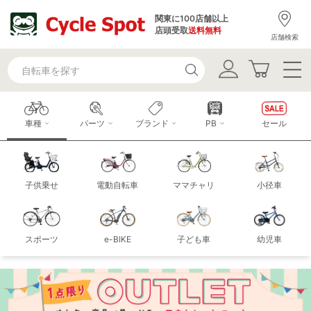
関東に100店舗以上
店頭受取
送料無料
店舗検索
車種
パーツ
ブランド
PB
セール
子供乗せ
電動自転車
ママチャリ
小径車
スポーツ
e-BIKE
子ども車
幼児車