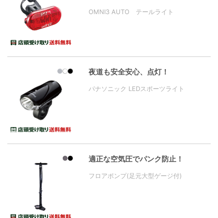
OMNI3 AUTO テールライト
夜道も安全安心、点灯！
パナソニック LEDスポーツライト
適正な空気圧でパンク防止！
フロアポンプ(足元大型ゲージ付)