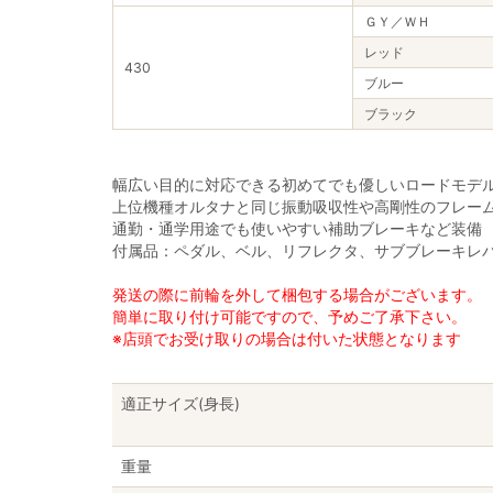
ＧＹ／ＷＨ
レッド
430
ブルー
ブラック
幅広い目的に対応できる初めてでも優しいロードモデ
上位機種オルタナと同じ振動吸収性や高剛性のフレー
通勤・通学用途でも使いやすい補助ブレーキなど装備
付属品：ペダル、ベル、リフレクタ、サブブレーキレ
発送の際に前輪を外して梱包する場合がございます。
簡単に取り付け可能ですので、予めご了承下さい。
※店頭でお受け取りの場合は付いた状態となります
適正サイズ(身長)
重量