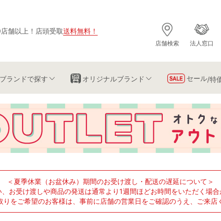
0店舗以上
！
店頭受取
送料無料
！
店舗検索
法人窓口
セール
ブランド
で探す
オリジナルブランド
/特
＜夏季休業（お盆休み）期間のお受け渡し・配送の遅延について＞
い、お受け渡しや商品の発送は通常より1週間ほどお時間をいただく場合
取りをご希望のお客様は、事前に店舗の営業日をご確認のうえ、ご来店