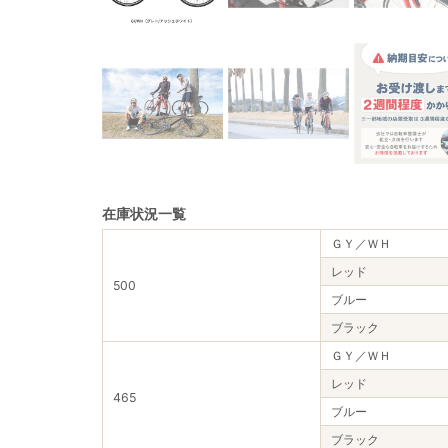
在庫状況一覧
ＧＹ／ＷＨ
レッド
500
ブルー
ブラック
ＧＹ／ＷＨ
レッド
465
ブルー
ブラック