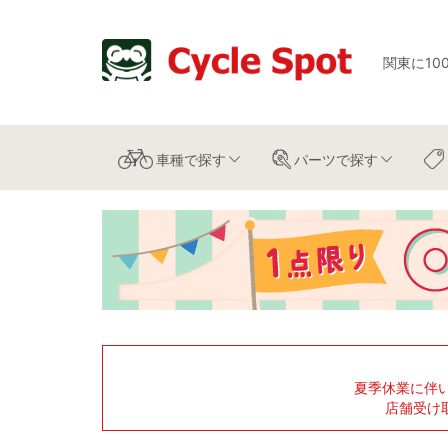
関東に10
車種
で探す
パーツ
で探す
夏季休業に伴
店舗受け