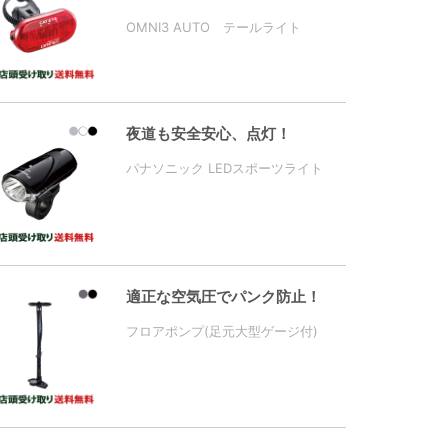
OMNI3 AUTO テールライト
夜道も安全安心、点灯！
パナソニック LEDスポーツライト
適正な空気圧でパンク防止！
フロアポンプ(足元大型ゲージ付)