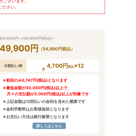
がございます。
ください。
54,500
円
（
59,950
円
税込）
49,900
円
（
54,890
円
税込）
4,700円
×12
分割払い例
税込
※初回のみ5,747円(税込)となります
※最低金額が30,000円(税込)以上で、
月々の支払額が3,000円(税込)以上が対象です
※上記金額は12回払いの金利を含めた概算です
※金利手数料はお客様負担となります
※お支払い方法は銀行振替となります
詳しくはこちら