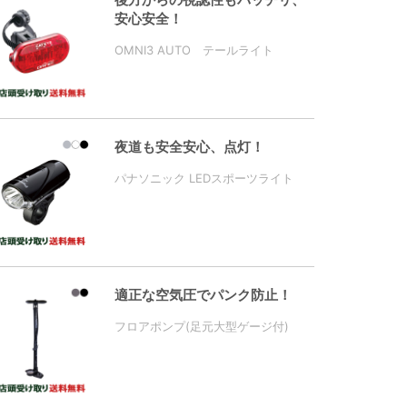
安心安全！
OMNI3 AUTO テールライト
夜道も安全安心、点灯！
パナソニック LEDスポーツライト
適正な空気圧でパンク防止！
フロアポンプ(足元大型ゲージ付)