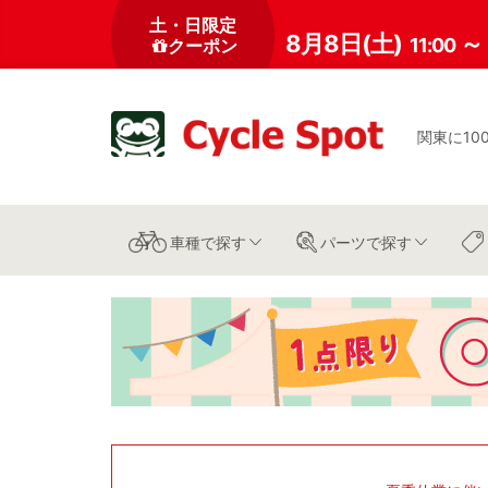
土・日限定
8月8日(土)
～
11:00
クーポン
関東に10
車種
で探す
パーツ
で探す