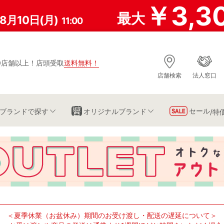
￥3,3
最大
8月10日(月)
11:00
0店舗以上
！
店頭受取
送料無料
！
店舗検索
法人窓口
セール
ブランド
で探す
オリジナルブランド
/特
＜夏季休業（お盆休み）期間のお受け渡し・配送の遅延について＞