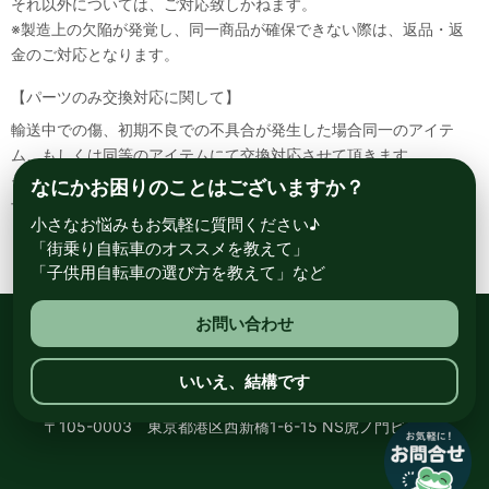
それ以外については、ご対応致しかねます。
※製造上の欠陥が発覚し、同一商品が確保できない際は、返品・返
金のご対応となります。
【パーツのみ交換対応に関して】
輸送中での傷、初期不良での不具合が発生した場合同一のアイテ
ム、もしくは同等のアイテムにて交換対応させて頂きます。
その場合該当部品を着払いにて返送して頂く必要が御座いますので
なにかお困りのことはございますか？
予めご了承ください。
小さなお悩みもお気軽に質問ください♪
「街乗り自転車のオススメを教えて」
「子供用自転車の選び方を教えて」など
お問い合わせ
総合自転車専門店 サイクルスポット ル・サイク
いいえ、結構です
〒105-0003 東京都港区西新橋1-6-15 NS虎ノ門ビル8階