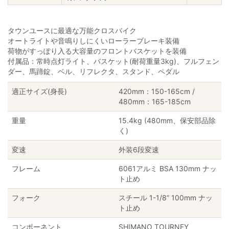
タウンユースに最適な万能クロスバイク
オートライトや音鳴りしにくいローラーブレーキ装備
荷物がすっぽり入る大容量のフロントバスケットを装備
付属品：常時点灯ライト、バスケット(耐荷重量3kg)、フルフェン
ダー、馬蹄錠、ベル、リフレクタ、スタンド、ペダル
適正サイズ(身長)
420mm：150-165cm /
480mm：165-185cm
重量
15.4kg (480mm、保安部品除
く)
変速
外装6段変速
フレーム
6061アルミ BSA 130mm ナッ
ト止め
フォーク
スチール 1-1/8” 100mm ナッ
ト止め
コンポーネント
SHIMANO TOURNEY