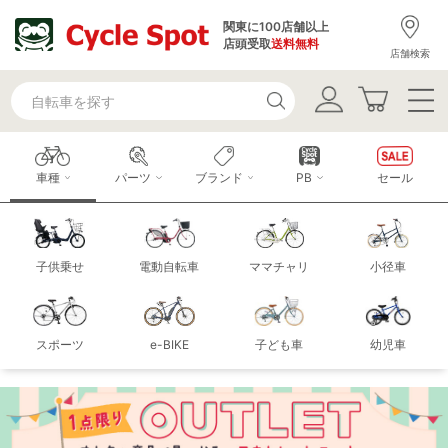
関東に100店舗以上
店頭受取
送料無料
店舗検索
車種
パーツ
ブランド
PB
セール
子供乗せ
電動自転車
ママチャリ
小径車
スポーツ
e-BIKE
子ども車
幼児車