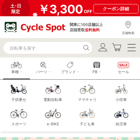
￥3,300
土･日
クーポン
詳細
限定
OFF
関東に100店舗以上
店頭受取
送料無料
店舗検索
車種
パーツ
ブランド
PB
セール
子供乗せ
電動自転車
ママチャリ
小径車
スポーツ
e-BIKE
子ども車
幼児車