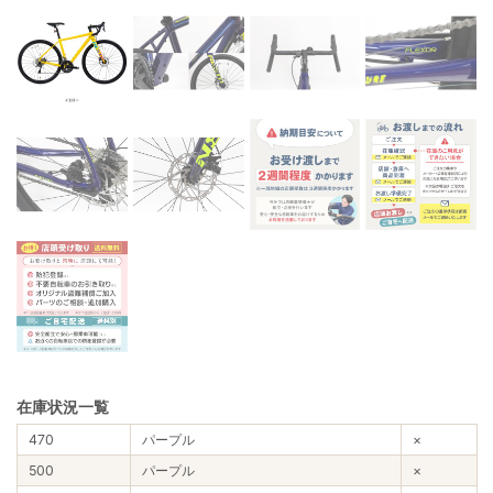
在庫状況一覧
470
パープル
×
500
パープル
×