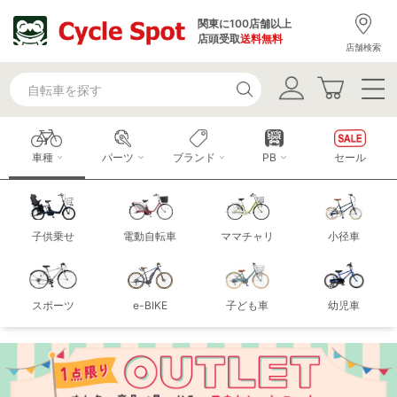
関東に100店舗以上
店頭受取
送料無料
店舗検索
車種
パーツ
ブランド
PB
セール
子供乗せ
電動自転車
ママチャリ
小径車
スポーツ
e-BIKE
子ども車
幼児車