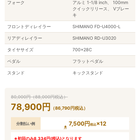
フォーク
アルミ 1-1/8 inch、 100mm
クイックリリース、 Vブレー
キ
フロントディレイラー
SHIMANO FD-U4000-L
リアディレイラー
SHIMANO RD-U3020
タイヤサイズ
700×28C
ペダル
フラットペダル
スタンド
キックスタンド
80,000
円
（
88,000
円
税込）
78,900
円
（
86,790
円
税込）
7,500円
×12
分割払い例
税込
※初回のみ8,334円(税込)となります