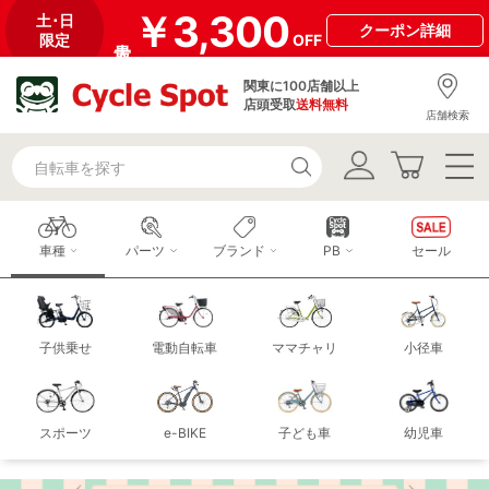
￥3,300
土･日
クーポン
詳細
限定
OFF
関東に100店舗以上
店頭受取
送料無料
店舗検索
車種
パーツ
ブランド
PB
セール
子供乗せ
電動自転車
ママチャリ
小径車
スポーツ
e-BIKE
子ども車
幼児車