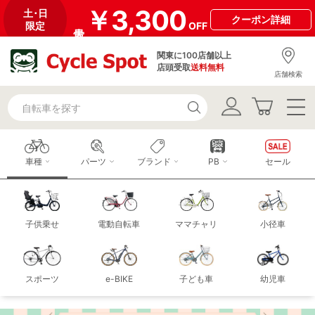
￥3,300
土･日
クーポン
詳細
限定
OFF
関東に100店舗以上
店頭受取
送料無料
店舗検索
車種
パーツ
ブランド
PB
セール
子供乗せ
電動自転車
ママチャリ
小径車
スポーツ
e-BIKE
子ども車
幼児車