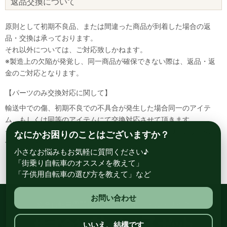
返品交換について
原則として初期不良品、または間違った商品が到着した場合の返
品・交換は承っております。
それ以外については、ご対応致しかねます。
※製造上の欠陥が発覚し、同一商品が確保できない際は、返品・返
金のご対応となります。
【パーツのみ交換対応に関して】
輸送中での傷、初期不良での不具合が発生した場合同一のアイテ
ム、もしくは同等のアイテムにて交換対応させて頂きます。
その場合該当部品を着払いにて返送して頂く必要が御座いますので
なにかお困りのことはございますか？
予めご了承ください。
小さなお悩みもお気軽に質問ください♪
「街乗り自転車のオススメを教えて」
「子供用自転車の選び方を教えて」など
お問い合わせ
総合自転車専門店 サイクルスポット ル・サイク
いいえ、結構です