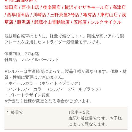
蒲田店 / 西小山店 / 後楽園店 / 横浜イセザキモール店 / 高津店
/ 西早稲田店 / 川崎店 / 三軒茶屋2号店 / 亀有店 / 東村山店 / 浅
草店 / 藤沢店 / 武蔵小山電動館店 / 広尾店 / シルクサイクル
競技用自転車のように、軽量で錆びにくく、剛性が高いアルミ製
フレームを採用したストライダー最軽量モデルです。
体重制限：27kg迄
付属品 ：ハンドルバーパット
※シルバーは生産時期によって、製品仕様が異なります。価格・材
質・性能に変更はございません。
・ホイールカラー（ホワイト→ブラック）
・ハンドルバーカラー（シルバー→パールブラック）
・プレートデザイン変更
※予告なく仕様が変更となる場合がございます。
年齢目安
1歳半～5歳
表記年齢は目安です。お子様
によって異なります。