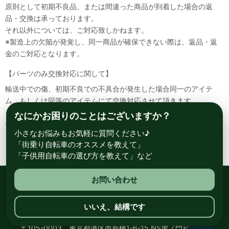
原則として初期不良品、または間違った商品が到着した場合の返
品・交換は承っております。
それ以外については、ご対応致しかねます。
※製造上の欠陥が発覚し、同一商品が確保できない際は、返品・返
金のご対応となります。
【パーツのみ交換対応に関して】
輸送中での傷、初期不良での不具合が発生した場合同一のアイテ
ム、もしくは同等のアイテムにて交換対応させて頂きます。
その場合該当部品を着払いにて返送して頂く必要が御座いますので
なにかお困りのことはございますか？
予めご了承ください。
小さなお悩みもお気軽に質問ください♪
「街乗り自転車のオススメを教えて」
「子供用自転車の選び方を教えて」など
お問い合わせ
総合自転車専門店 サイクルスポット ル・サイク
いいえ、結構です
〒105-0003 東京都港区西新橋1-6-15 NS虎ノ門ビル8階