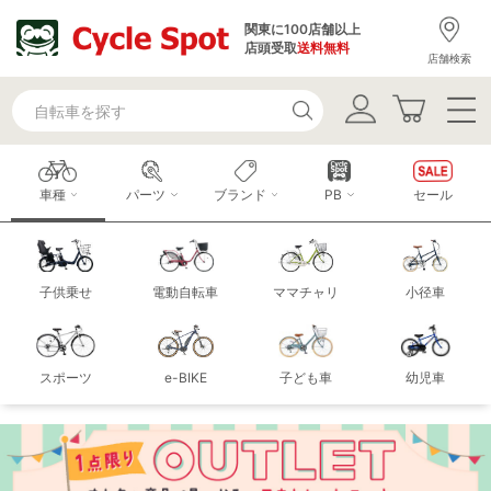
関東に100店舗以上
店頭受取
送料無料
店舗検索
車種
パーツ
ブランド
PB
セール
子供乗せ
電動自転車
ママチャリ
小径車
スポーツ
e-BIKE
子ども車
幼児車