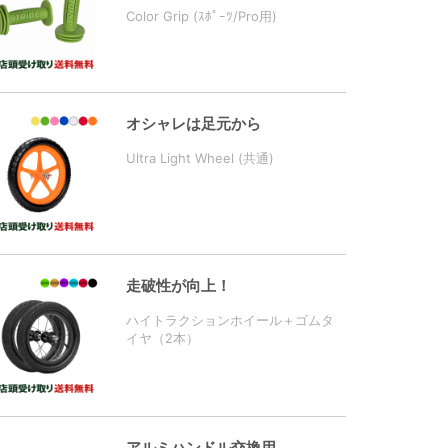
Color Grip (ｽﾎﾟｰﾂ/Pro用)
オシャレは足元から
Ultra Light Wheel (共通)
走破性が向上！
ハイトラクションホイール＋ゴムタ
イヤ（2本）
アルミハンドル交換用