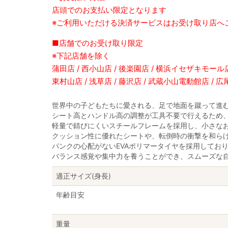
店頭でのお支払い限定となります
※ご利用いただける決済サービスはお受け取り店へ
■店舗でのお受け取り限定
※下記店舗を除く
蒲田店 / 西小山店 / 後楽園店 / 横浜イセザキモール店 
東村山店 / 浅草店 / 藤沢店 / 武蔵小山電動館店 / 
世界中の子どもたちに愛される、足で地面を蹴って進
シート高とハンドル高の調整が工具不要で行えるため
軽量で錆びにくいスチールフレームを採用し、小さな
クッション性に優れたシートや、転倒時の衝撃を和ら
パンクの心配がないEVAポリマータイヤを採用してお
バランス感覚や集中力を養うことができ、スムーズな
適正サイズ(身長)
年齢目安
重量