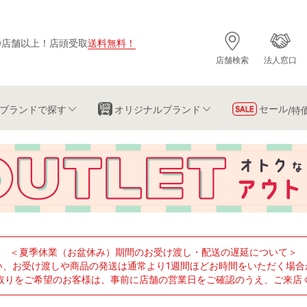
0店舗以上
！
店頭受取
送料無料
！
店舗検索
法人窓口
セール
ブランド
で探す
オリジナルブランド
/特
＜夏季休業（お盆休み）期間のお受け渡し・配送の遅延について＞
い、お受け渡しや商品の発送は通常より1週間ほどお時間をいただく場合
取りをご希望のお客様は、事前に店舗の営業日をご確認のうえ、ご来店