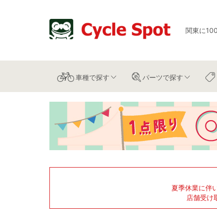
関東に10
車種
で探す
パーツ
で探す
夏季休業に伴
店舗受け