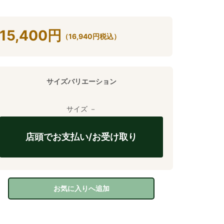
15,400
円
（
16,940
円
税込）
サイズバリエーション
サイズ －
店頭でお支払い/お受け取り
お気に入りへ追加