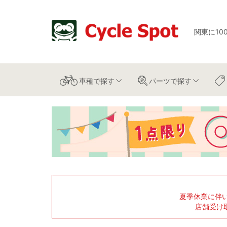
関東に10
車種
で探す
パーツ
で探す
夏季休業に伴
店舗受け