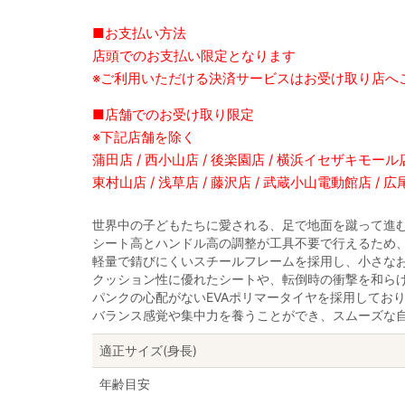
■お支払い方法
店頭でのお支払い限定となります
※ご利用いただける決済サービスはお受け取り店へ
■店舗でのお受け取り限定
※下記店舗を除く
蒲田店 / 西小山店 / 後楽園店 / 横浜イセザキモール店 
東村山店 / 浅草店 / 藤沢店 / 武蔵小山電動館店 / 
世界中の子どもたちに愛される、足で地面を蹴って進
シート高とハンドル高の調整が工具不要で行えるため
軽量で錆びにくいスチールフレームを採用し、小さな
クッション性に優れたシートや、転倒時の衝撃を和ら
パンクの心配がないEVAポリマータイヤを採用してお
バランス感覚や集中力を養うことができ、スムーズな
適正サイズ(身長)
年齢目安