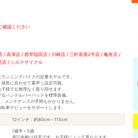
ご確認ください
/ 高津店 / 西早稲田店 / 川崎店 / 三軒茶屋2号店 / 亀有店 /
広尾店 / シルクサイクル
むランニングバイクの定番モデルです。
、成長に合わせて素早く設定可能。
お子様でも無理なく取り回せます。
げるハンドルバーパッドを標準装備。
り、メンテナンスの手間もかかりません。
自転車デビューをサポートします。
12インチ：約80cm～115cm
1歳半～5歳
表記年齢は目安です。お子様によって異なります。