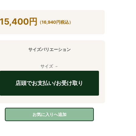
15,400
円
（
16,940
円
税込）
サイズバリエーション
サイズ －
店頭でお支払い/お受け取り
お気に入りへ追加