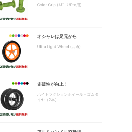
Color Grip (ｽﾎﾟｰﾂ/Pro用)
オシャレは足元から
Ultra Light Wheel (共通)
走破性が向上！
ハイトラクションホイール＋ゴムタ
イヤ（2本）
アルミハンドル交換用