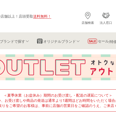
0店舗以上
！
店頭受取
送料無料
！
店舗検索
法人窓口
セール
ブランド
で探す
オリジナルブランド
/特
＜夏季休業（お盆休み）期間のお受け渡し・配送の遅延について＞
い、お受け渡しや商品の発送は通常より1週間ほどお時間をいただく場合
取りをご希望のお客様は、事前に店舗の営業日をご確認のうえ、ご来店