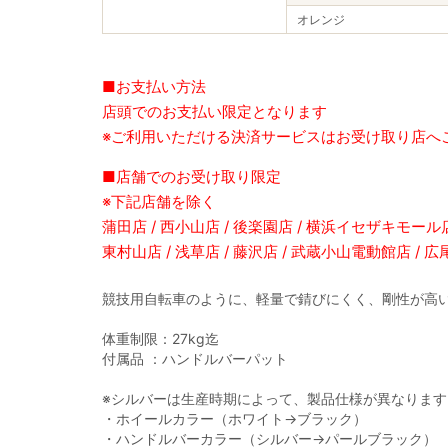
オレンジ
■お支払い方法
店頭でのお支払い限定となります
※ご利用いただける決済サービスはお受け取り店へ
■店舗でのお受け取り限定
※下記店舗を除く
蒲田店 / 西小山店 / 後楽園店 / 横浜イセザキモール店 
東村山店 / 浅草店 / 藤沢店 / 武蔵小山電動館店 / 
競技用自転車のように、軽量で錆びにくく、剛性が高
体重制限：27kg迄
付属品 ：ハンドルバーパット
※シルバーは生産時期によって、製品仕様が異なりま
・ホイールカラー（ホワイト→ブラック）
・ハンドルバーカラー（シルバー→パールブラック）