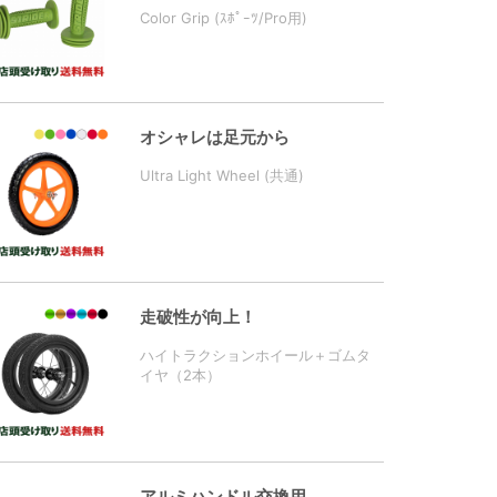
Color Grip (ｽﾎﾟｰﾂ/Pro用)
オシャレは足元から
Ultra Light Wheel (共通)
走破性が向上！
ハイトラクションホイール＋ゴムタ
イヤ（2本）
アルミハンドル交換用