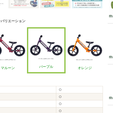
ーバリエーション
パープル
マルーン
オレンジ
○
○
○
○