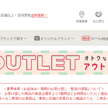
0店舗以上
！
店頭受取
送料無料
！
店舗検索
法人窓口
セール
ブランド
で探す
オリジナルブランド
/特
＜夏季休業（お盆休み）期間のお受け渡し・配送の遅延について＞
い、お受け渡しや商品の発送は通常より1週間ほどお時間をいただく場合
取りをご希望のお客様は、事前に店舗の営業日をご確認のうえ、ご来店