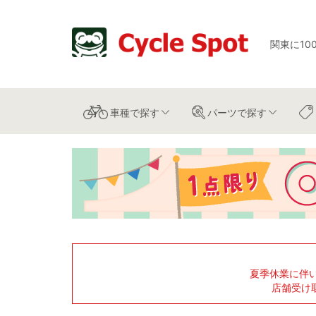
関東に10
車種
で探す
パーツ
で探す
夏季休業に伴
店舗受け