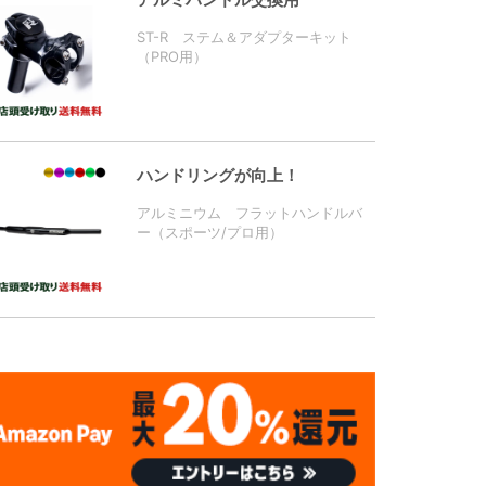
ST-R ステム＆アダプターキット
（PRO用）
ハンドリングが向上！
アルミニウム フラットハンドルバ
ー（スポーツ/プロ用）