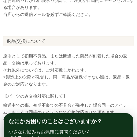
なお連絡不通が1週間続いた場合、ご注文が自動的にキャンセルにな
る場合があります。
当店からの返信メールを必ずご確認ください。
返品交換について
原則として初期不良品、または間違った商品が到着した場合の返
品・交換は承っております。
それ以外については、ご対応致しかねます。
※製造上の欠陥が発覚し、同一商品が確保できない際は、返品・返
金のご対応となります。
【パーツのみ交換対応に関して】
輸送中での傷、初期不良での不具合が発生した場合同一のアイテ
ム、もしくは同等のアイテムにて交換対応させて頂きます。
その場合該当部品を着払いにて返送して頂く必要が御座いますので
なにかお困りのことはございますか？
予めご了承ください。
小さなお悩みもお気軽に質問ください♪