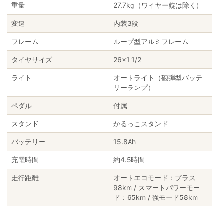
重量
27.7kg（ワイヤー錠は除く）
変速
内装3段
フレーム
ループ型アルミフレーム
タイヤサイズ
26×1 1/2
ライト
オートライト（砲弾型バッテ
リーランプ）
ペダル
付属
スタンド
かるっこスタンド
バッテリー
15.8Ah
充電時間
約4.5時間
走行距離
オートエコモード：プラス
98km / スマートパワーモー
ド：65km / 強モード58km