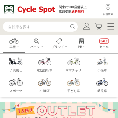
関東に100店舗以上
店頭受取
送料無料
店舗検索
車種
パーツ
ブランド
PB
セール
子供乗せ
電動自転車
ママチャリ
小径車
スポーツ
e-BIKE
子ども車
幼児車