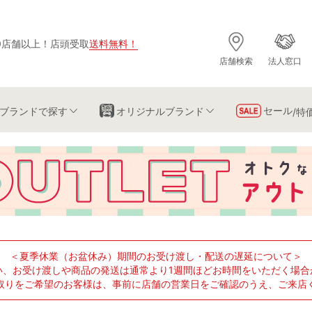
0店舗以上
！
店頭受取
送料無料
！
店舗検索
法人窓口
セール
ブランド
で探す
オリジナルブランド
/特
＜夏季休業（お盆休み）期間のお受け渡し・配送の遅延について＞
い、お受け渡しや商品の発送は通常より1週間ほどお時間をいただく場合
取りをご希望のお客様は、事前に店舗の営業日をご確認のうえ、ご来店