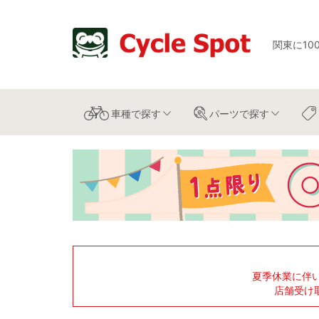
関東に10
車種
で探す
パーツ
で探す
夏季休業に伴
店舗受け