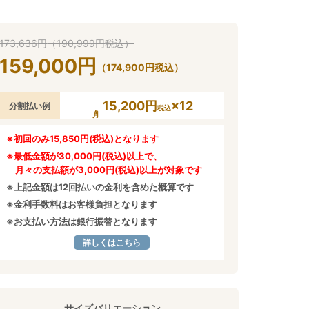
173,636
円
（
190,999
円
税込）
159,000
円
（
174,900
円
税込）
15,200円
×12
分割払い例
税込
※初回のみ15,850円(税込)となります
※最低金額が30,000円(税込)以上で、
月々の支払額が3,000円(税込)以上が対象です
※上記金額は12回払いの金利を含めた概算です
※金利手数料はお客様負担となります
※お支払い方法は銀行振替となります
詳しくはこちら
サイズバリエーション