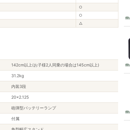
○
○
△
142cm以上(お子様2人同乗の場合は145cm以上)
31.2kg
内装3段
20×2.125
砲弾型バッテリーランプ
付属
角型幅広スタンド