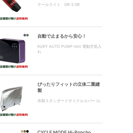
テールライト DR-2.0R
自動で止まるから安心！
KUKY AUTO PUMP mini 電動空気入
れ
ぴったりフィットの立体二重縫
製
布製スタンダードサイクルカバー LL
CYCLE MODE Hi-Poncho