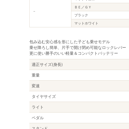
ＢＥ／ＧＹ
－
ブラック
マットホワイト
包み込む安心感を形にした子ども乗せモデル
乗せ降ろし簡単、片手で開け閉め可能なロックレバー
更に使い勝手のいい軽量＆コンパクトバッテリー
適正サイズ(身長)
重量
変速
タイヤサイズ
ライト
ペダル
スタンド