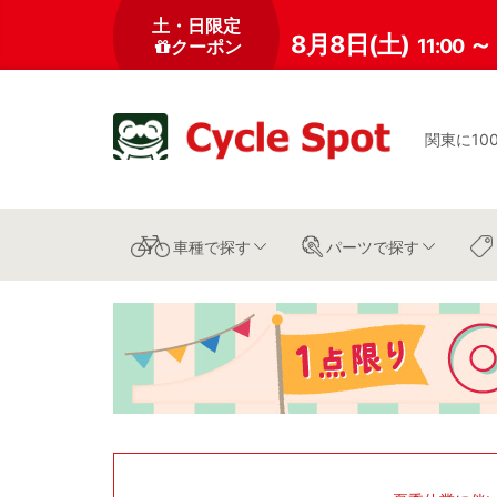
土・日限定
8月8日(土)
～
11:00
クーポン
関東に10
車種
で探す
パーツ
で探す