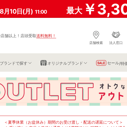
￥3,3
最大
8月10日(月)
11:00
0店舗以上
！
店頭受取
送料無料
！
店舗検索
法人窓口
セール
ブランド
で探す
オリジナルブランド
/特
＜夏季休業（お盆休み）期間のお受け渡し・配送の遅延について＞