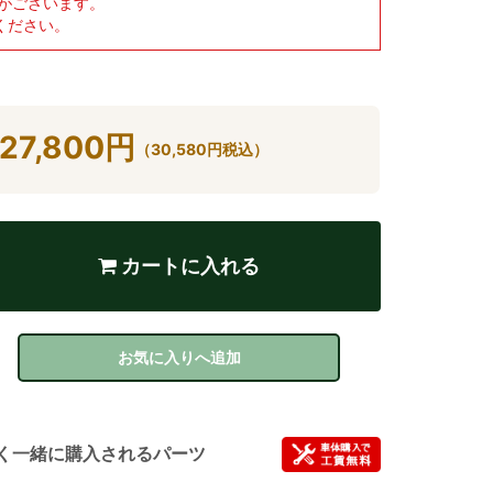
がございます。
ください。
27,800
円
（
30,580
円
税込）
カートに入れる
お気に入りへ追加
く一緒に購入されるパーツ