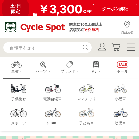
￥3,300
土･日
クーポン
詳細
限定
OFF
関東に100店舗以上
店頭受取
送料無料
店舗検索
車種
パーツ
ブランド
PB
セール
子供乗せ
電動自転車
ママチャリ
小径車
スポーツ
e-BIKE
子ども車
幼児車