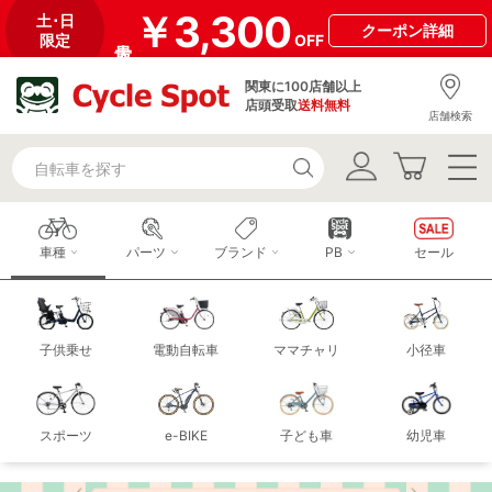
￥3,300
土･日
クーポン
詳細
限定
OFF
関東に100店舗以上
店頭受取
送料無料
店舗検索
車種
パーツ
ブランド
PB
セール
子供乗せ
電動自転車
ママチャリ
小径車
スポーツ
e-BIKE
子ども車
幼児車