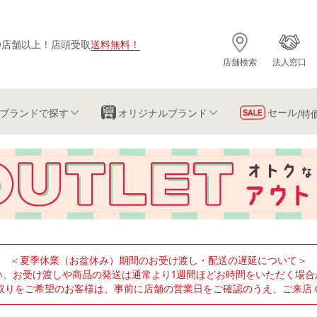
0店舗以上
！
店頭受取
送料無料
！
店舗検索
法人窓口
セール
ブランド
で探す
オリジナルブランド
/特
＜夏季休業（お盆休み）期間のお受け渡し・配送の遅延について＞
い、お受け渡しや商品の発送は通常より1週間ほどお時間をいただく場合
取りをご希望のお客様は、事前に店舗の営業日をご確認のうえ、ご来店