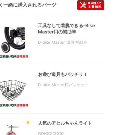
く一緒に購入されるパーツ
工具なしで着脱できる-Bike
Master用の補助車
D-bike Master 18用 補助車
お遊び道具もバッチリ！
D-bike Master用バスケット
人気のアヒルちゃんライト
GO!GO!DUCK!