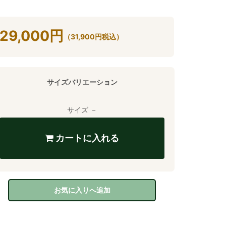
29,000
円
（
31,900
円
税込）
サイズバリエーション
サイズ －
カートに入れる
お気に入りへ追加