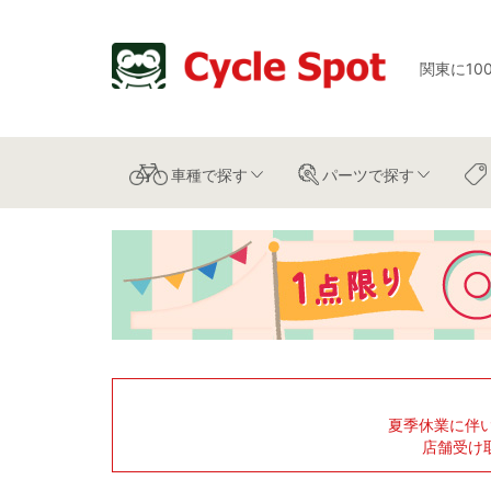
関東に10
車種
で探す
パーツ
で探す
夏季休業に伴
店舗受け