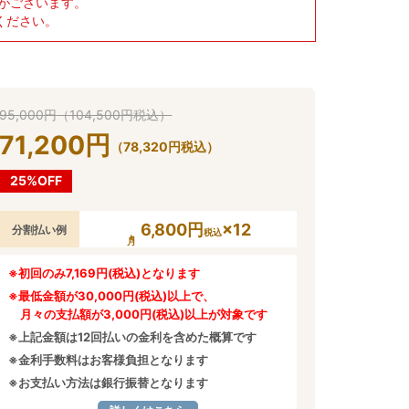
がございます。
ください。
95,000
円
（
104,500
円
税込）
71,200
円
（
78,320
円
税込）
25%OFF
6,800円
×12
分割払い例
税込
※初回のみ7,169円(税込)となります
※最低金額が30,000円(税込)以上で、
月々の支払額が3,000円(税込)以上が対象です
※上記金額は12回払いの金利を含めた概算です
※金利手数料はお客様負担となります
※お支払い方法は銀行振替となります