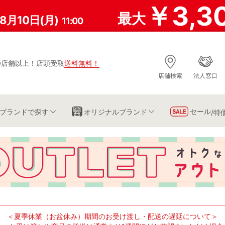
￥3,3
最大
8月10日(月)
11:00
0店舗以上
！
店頭受取
送料無料
！
店舗検索
法人窓口
セール
ブランド
で探す
オリジナルブランド
/特
＜夏季休業（お盆休み）期間のお受け渡し・配送の遅延について＞