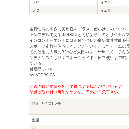
500
イエロー
540
イエロー
走行性能の高さに実用性をプラス。使い勝手のよいハ
上位モデルである9.0DISCと同じ新設計のオリジナ
インコンポーネントには正確でキレの良い変速性能を誇る
スポーツ走行を体感することができる。またアームの
での使用に人気の32cなど太目のタイヤサイズまで入
ンテナンス性も良くスポーツライド～日常使いまで幅
ている。
付属品：ベル
AVIATOR9.0S
発送の際に前輪を外して梱包する場合がございます。
簡単に取り付け可能ですので、予めご了承下さい。
適正サイズ(身長)
重量