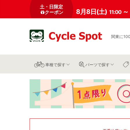
土・日限定
8月8日(土)
～
11:00
クーポン
関東に10
車種
で探す
パーツ
で探す