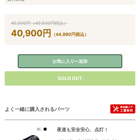
45,000
円
（
49,500
円
税込）
40,900
円
（
44,990
円
税込）
お気に入りへ追加
SOLD OUT
よく一緒に購入されるパーツ
夜道も安全安心、点灯！