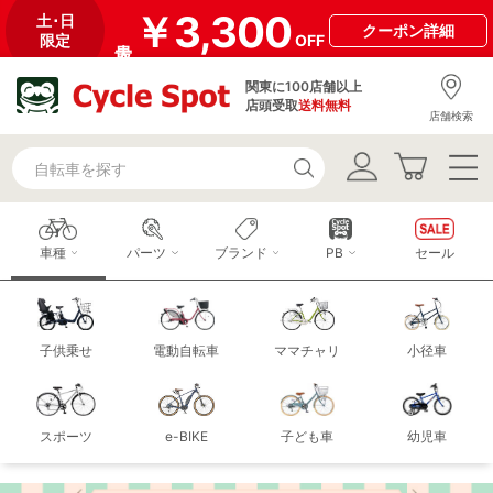
￥3,300
土･日
クーポン
詳細
限定
OFF
関東に100店舗以上
店頭受取
送料無料
店舗検索
車種
パーツ
ブランド
PB
セール
子供乗せ
電動自転車
ママチャリ
小径車
スポーツ
e-BIKE
子ども車
幼児車