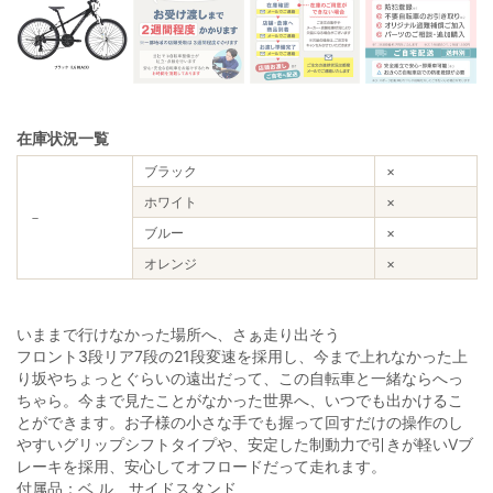
在庫状況一覧
ブラック
×
ホワイト
×
－
ブルー
×
オレンジ
×
いままで行けなかった場所へ、さぁ走り出そう
フロント3段リア7段の21段変速を採用し、今まで上れなかった上
り坂やちょっとぐらいの遠出だって、この自転車と一緒ならへっ
ちゃら。今まで見たことがなかった世界へ、いつでも出かけるこ
とができます。お子様の小さな手でも握って回すだけの操作のし
やすいグリップシフトタイプや、安定した制動力で引きが軽いVブ
レーキを採用、安心してオフロードだって走れます。
付属品：ベ ル、サイドスタンド