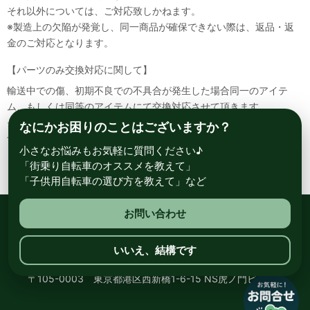
それ以外については、ご対応致しかねます。
※製造上の欠陥が発覚し、同一商品が確保できない際は、返品・返
金のご対応となります。
【パーツのみ交換対応に関して】
輸送中での傷、初期不良での不具合が発生した場合同一のアイテ
ム、もしくは同等のアイテムにて交換対応させて頂きます。
その場合該当部品を着払いにて返送して頂く必要が御座いますので
なにかお困りのことはございますか？
予めご了承ください。
小さなお悩みもお気軽に質問ください♪
「街乗り自転車のオススメを教えて」
「子供用自転車の選び方を教えて」など
お問い合わせ
総合自転車専門店 サイクルスポット ル・サイク
いいえ、結構です
〒105-0003 東京都港区西新橋1-6-15 NS虎ノ門ビル8階