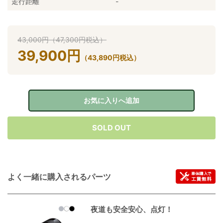
走行距離
-
43,000
円
（
47,300
円
税込）
39,900
円
（
43,890
円
税込）
お気に入りへ追加
SOLD OUT
よく一緒に購入されるパーツ
夜道も安全安心、点灯！