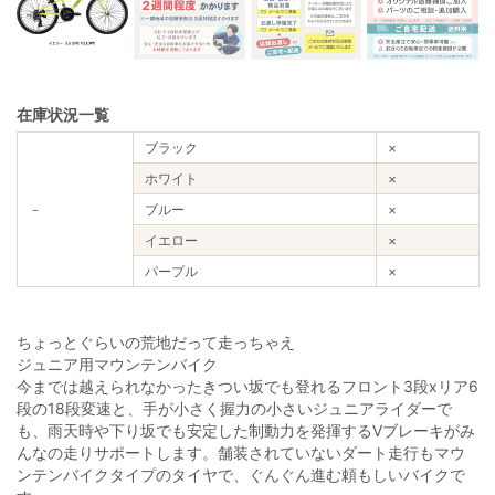
在庫状況一覧
ブラック
×
ホワイト
×
－
ブルー
×
イエロー
×
パープル
×
ちょっとぐらいの荒地だって走っちゃえ
ジュニア用マウンテンバイク
今までは越えられなかったきつい坂でも登れるフロント3段xリア6
段の18段変速と、手が小さく握力の小さいジュニアライダーで
も、雨天時や下り坂でも安定した制動力を発揮するVブレーキがみ
んなの走りサポートします。舗装されていないダート走行もマウ
ンテンバイクタイプのタイヤで、ぐんぐん進む頼もしいバイクで