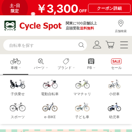
￥3,300
土･日
クーポン
詳細
限定
OFF
関東に100店舗以上
店頭受取
送料無料
店舗検索
車種
パーツ
ブランド
PB
セール
子供乗せ
電動自転車
ママチャリ
小径車
スポーツ
e-BIKE
子ども車
幼児車